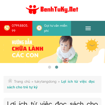
0799.8805.
Gọi tư vấn miễn
99
phí
Trang chủ
»
tukytangdong
»
Lợi ích từ việc đọc
sách cho trẻ tự kỷ
Lợi ích từ việc đọc sách cho