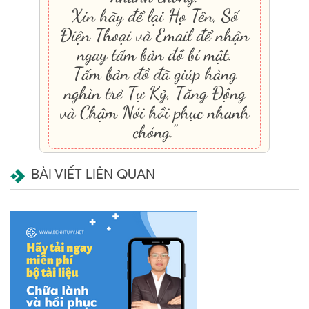
Xin hãy để lại Họ Tên, Số
Điện Thoại và Email để nhận
ngay tấm bản đồ bí mật.
Tấm bản đồ đã giúp hàng
nghìn trẻ Tự Kỷ, Tăng Động
và Chậm Nói hồi phục nhanh
chóng."
BÀI VIẾT LIÊN QUAN