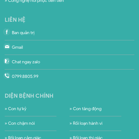
» Công nghệ hồi phục tiên tiến
LIÊN HỆ
Ban quản trị
Gmail
Chat ngay zalo
0799.8805.99
DIỆN BỆNH CHÍNH
» Con tự kỷ
» Con tăng động
» Con chậm nói
» Rối loạn hành vi
» Rối loạn cảm giác
» Rối loạn thị giác