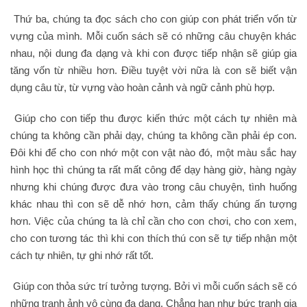
Thứ ba, chúng ta đọc sách cho con giúp con phát triển vốn từ
vựng của mình. Mỗi cuốn sách sẽ có những câu chuyện khác
nhau, nội dung đa dạng và khi con được tiếp nhận sẽ giúp gia
tăng vốn từ nhiều hơn. Điều tuyệt vời nữa là con sẽ biết vận
dụng câu từ, từ vựng vào hoàn cảnh và ngữ cảnh phù hợp.
Giúp cho con tiếp thu được kiến thức một cách tự nhiên mà
chúng ta không cần phải dạy, chúng ta không cần phải ép con.
Đôi khi để cho con nhớ một con vật nào đó, một màu sắc hay
hình học thì chúng ta rất mất công để dạy hàng giờ, hàng ngày
nhưng khi chúng được đưa vào trong câu chuyện, tình huống
khác nhau thì con sẽ dễ nhớ hơn, cảm thấy chúng ấn tượng
hơn. Việc của chúng ta là chỉ cần cho con chơi, cho con xem,
cho con tương tác thì khi con thích thú con sẽ tự tiếp nhận một
cách tự nhiên, tự ghi nhớ rất tốt.
Giúp con thỏa sức trí tưởng tượng. Bởi vì mỗi cuốn sách sẽ có
những tranh ảnh vô cùng đa dạng. Chẳng hạn như bức tranh gia