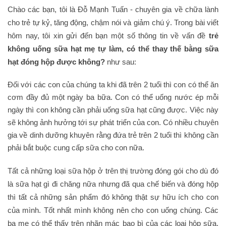
Chào các bạn, tôi là Đỗ Mạnh Tuấn - chuyên gia về chữa lành
cho trẻ tự kỷ, tăng động, chậm nói và giảm chú ý. Trong bài viết
hôm nay, tôi xin gửi đến bạn một số thông tin về vấn đề
trẻ
không uống sữa hạt
mẹ tự làm, có thể thay thế bằng sữa
hạt đóng hộp được không?
như sau:
Đối với các con của chúng ta khi đã trên 2 tuổi thì con có thể ăn
cơm đầy đủ một ngày ba bữa. Con có thể uống nước ép mỗi
ngày thì con không cần phải uống sữa hạt cũng được. Việc này
sẽ không ảnh hưởng tới sự phát triển của con. Có nhiều chuyên
gia về dinh dưỡng khuyên rằng đứa trẻ trên 2 tuổi thì không cần
phải bắt buộc cung cấp sữa cho con nữa.
Tất cả những loại sữa hộp ở trên thị trường đóng gói cho dù đó
là sữa hạt gì đi chăng nữa nhưng đã qua chế biến và đóng hộp
thì tất cả những sản phẩm đó không thật sự hữu ích cho con
của mình. Tốt nhất mình không nên cho con uống chúng. Các
ba mẹ có thể thấy trên nhãn mác bao bì của các loại hộp sữa,