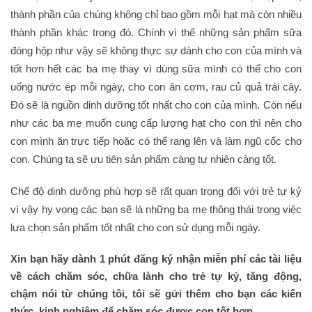
thành phần của chúng không chỉ bao gồm mỗi hạt mà còn nhiều
thành phần khác trong đó. Chính vì thế những sản phẩm sữa
đóng hộp như vậy sẽ không thực sự dành cho con của mình và
tốt hơn hết các ba mẹ thay vì dùng sữa mình có thể cho con
uống nước ép mỗi ngày, cho con ăn cơm, rau củ quả trái cây.
Đó sẽ là nguồn dinh dưỡng tốt nhất cho con của mình. Còn nếu
như các ba mẹ muốn cung cấp lượng hạt cho con thì nên cho
con mình ăn trực tiếp hoặc có thể rang lên và làm ngũ cốc cho
con. Chúng ta sẽ ưu tiên sản phẩm càng tự nhiên càng tốt.
Chế độ dinh dưỡng phù hợp sẽ rất quan trọng đối với trẻ tự kỷ
vì vậy hy vọng các bạn sẽ là những ba mẹ thông thái trong việc
lưa chọn sản phẩm tốt nhất cho con sử dụng mỗi ngày.
Xin bạn hãy dành 1 phút đăng ký nhận miễn phí các tài liệu
về cách chăm sóc, chữa lành cho trẻ tự kỷ, tăng động,
chậm nói từ chúng tôi, tôi sẽ gửi thêm cho bạn các kiến
thức, kinh nghiệm để chăm sóc được con tốt hơn.