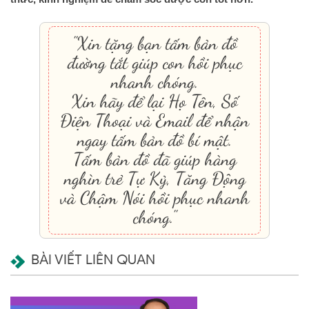
"Xin tặng bạn tấm bản đồ
đường tắt giúp con hồi phục
nhanh chóng.
Xin hãy để lại Họ Tên, Số
Điện Thoại và Email để nhận
ngay tấm bản đồ bí mật.
Tấm bản đồ đã giúp hàng
nghìn trẻ Tự Kỷ, Tăng Động
và Chậm Nói hồi phục nhanh
chóng."
BÀI VIẾT LIÊN QUAN