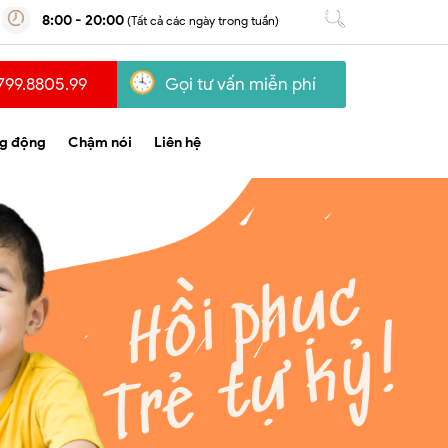
8:00 - 20:00
(Tất cả các ngày trong tuần)
799.8805.99
Gọi tư vấn miễn phí
g động
Chậm nói
Liên hệ