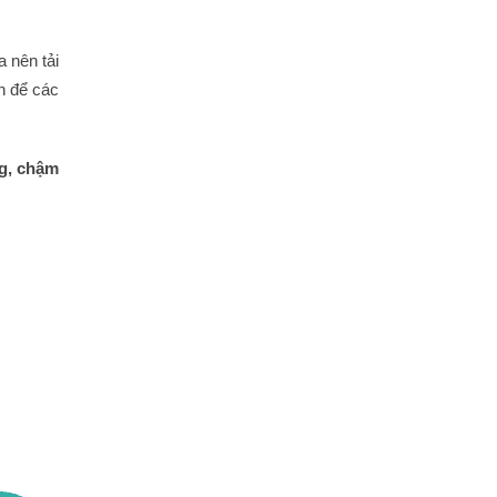
a nên tải
n để các
ng, chậm