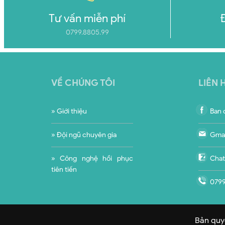
Tư vấn miễn phí
0799.8805.99
VỀ CHÚNG TÔI
LIÊN 
» Giới thiệu
Ban q
» Đội ngũ chuyên gia
Gmai
» Công nghệ hồi phục
Chat
tiên tiến
0799
Bản quyề