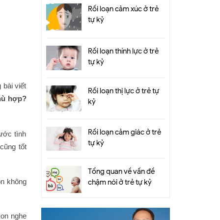
Rối loạn cảm xúc ở trẻ
tự kỷ
Rối loạn thính lực ở trẻ
tự kỷ
bài viết
Rối loạn thị lực ở trẻ tự
phù hợp?
kỷ
Rối loạn cảm giác ở trẻ
rước tình
tự kỷ
cũng tốt
Tổng quan về vấn đề
on không
chậm nói ở trẻ tự kỷ
con nghe