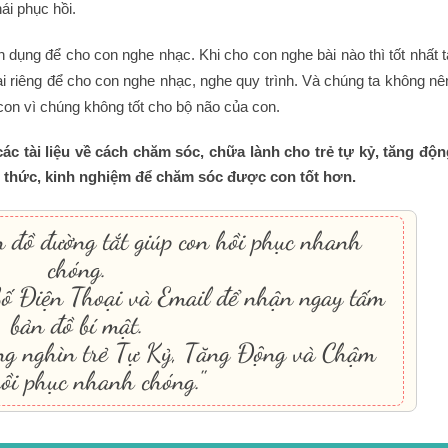
ái phục hồi.
 dụng để cho con nghe nhạc. Khi cho con nghe bài nào thì tốt nhất t
i riêng để cho con nghe nhạc, nghe quy trình. Và chúng ta không nê
 con vì chúng không tốt cho bộ não của con.
ác tài liệu về cách chăm sóc, chữa lành cho trẻ tự kỷ, tăng độ
ến thức, kinh nghiệm để chăm sóc được con tốt hơn.
 đồ đường tắt giúp con hồi phục nhanh
chóng.
Số Điện Thoại và Email để nhận ngay tấm
bản đồ bí mật.
ng nghìn trẻ Tự Kỷ, Tăng Động và Chậm
ồi phục nhanh chóng."