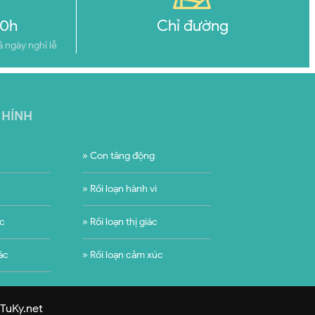
20h
Chỉ đường
ả ngày nghỉ lễ
CHÍNH
» Con tăng động
» Rối loạn hành vi
ác
» Rối loạn thị giác
ác
» Rối loạn cảm xúc
hTuKy.net