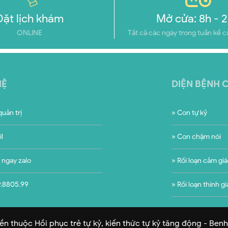
Đặt lịch khám
Mở cửa: 8h - 
ONLINE
Tất cả các ngày trong tuần kể c
HỆ
DIỆN BỆNH 
uản trị
» Con tự kỷ
l
» Con chậm nói
 ngay zalo
» Rối loạn cảm gi
.8805.99
» Rối loạn thính gi
n thuộc Hồi phục trẻ tự kỷ, kiến thức tự kỷ tăng động - Ben