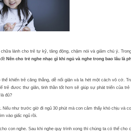
chữa lành cho trẻ tự kỷ, tăng động, chậm nói và giảm chú ý. Trong 
n đề
Nên cho trẻ nghe nhạc gì khi ngủ và nghe trong bao lâu là 
ó thể khiến trẻ căng thẳng, dễ nổi giận và la hét một cách vô cớ. T
trẻ đươc thư giãn, tinh thần tốt hơn sẽ giúp sự phát triển của trẻ 
 là đủ?
t. Nếu như trước giờ đi ngủ 30 phút mà con cảm thấy khó chịu và c
ìm vào giấc ngủ rồi.
cho con nghe. Sau khi nghe quy trình xong thì chúng ta có thể cho 