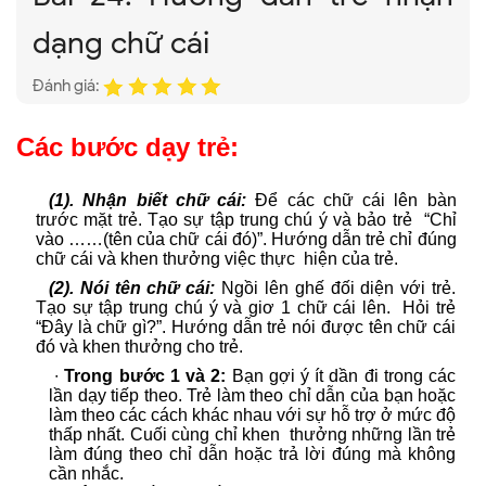
dạng chữ cái
Đánh giá:
Các bước dạy trẻ:
(1). Nhận biết chữ cái:
Để các chữ cái lên bàn
trước mặt trẻ. Tạo sự tập trung chú ý và bảo trẻ “Chỉ
vào ……(tên của chữ cái đó)”. Hướng dẫn trẻ chỉ đúng
chữ cái và khen thưởng việc thực hiện của trẻ.
(2). Nói tên chữ cái:
Ngồi lên ghế đối diện với trẻ.
Tạo sự tập trung chú ý và giơ 1 chữ cái lên. Hỏi trẻ
“Đây là chữ gì?”. Hướng dẫn trẻ nói được tên chữ cái
đó và khen thưởng cho trẻ.
∙
Trong bước 1 và 2:
Bạn gợi ý ít dần đi trong các
lần dạy tiếp theo. Trẻ làm theo chỉ dẫn của bạn hoặc
làm theo các cách khác nhau với sự hỗ trợ ở mức độ
thấp nhất. Cuối cùng chỉ khen thưởng những lần trẻ
làm đúng theo chỉ dẫn hoặc trả lời đúng mà không
cần nhắc.