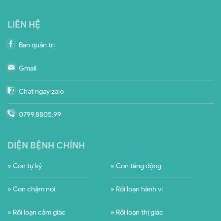
LIÊN HỆ
Ban quản trị
Gmail
Chat ngay zalo
0799.8805.99
DIỆN BỆNH CHÍNH
» Con tự kỷ
» Con tăng động
» Con chậm nói
» Rối loạn hành vi
» Rối loạn cảm giác
» Rối loạn thị giác