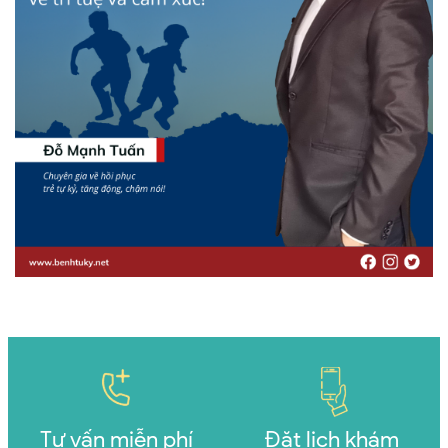
Tư vấn miễn phí
Đặt lịch khám