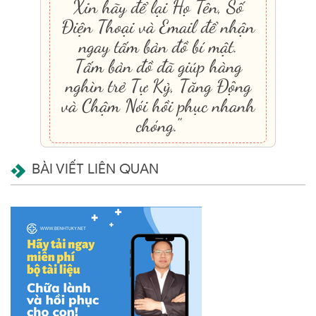
Xin hãy để lại Họ Tên, Số
Điện Thoại và Email để nhận
ngay tấm bản đồ bí mật.
Tấm bản đồ đã giúp hàng
nghìn trẻ Tự Kỷ, Tăng Động
và Chậm Nói hồi phục nhanh
chóng."
BÀI VIẾT LIÊN QUAN