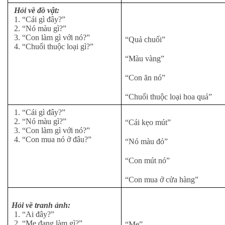
Hỏi về đồ vật:
1. “Cái gì đây?”
2. “Nó màu gì?”
3. “Con làm gì với nó?”
“Quả chuối”
4. “Chuối thuộc loại gì?”
“Màu vàng”
“Con ăn nó”
“Chuối thuộc loại hoa quả”
1. “Cái gì đây?”
2. “Nó màu gì?”
“Cái kẹo mút”
3. “Con làm gì với nó?”
4. “Con mua nó ở đâu?”
“Nó màu đỏ”
“Con mút nó”
“Con mua ở cửa hàng”
Hỏi về tranh ảnh:
1. “Ai đây?”
2. “Mẹ đang làm gì?”
“Mẹ”