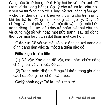
đang nấu ăn ở trong bếp). Hãy hỏi trẻ về bức ảnh đó
(xem ví dụ trong bảng). Gợi ý cho trẻ trả lời câu hỏi.
Khen và thưởng cho trẻ. Càng về sau càng giảm gợi
ý cho trẻ, dần dần chỉ khen và thưởng cho trẻ những
khi trẻ trả lời đúng mà không cần gợi ý. Dạy trẻ
những câu hỏi phân biệt về một đồ vật hoặc một bức
tranh riêng lẻ. Lúc đầu dạy trẻ phân biệt hai câu hỏi
về cùng một đồ vật hoặc một bức tranh, sau đó đồng
thời với mỗi bức tranh đặt thêm một câu hỏi .
∙
Giáo cụ:
Đồ vật và một số bức ảnh người trong gia
đình đang làm việc tại một địa điểm nào đó.
∙
Điều kiện trước tiên:
(1) Đồ vật: Xác định đồ vật, màu sắc, chức năng,
chủng loại và vị trí của đồ vật.
(2) Tranh ảnh: Nhận biết người thân trong gia đình,
các hoạt động, nơi chốn, cảm xúc.
∙
Gợi ý cách dạy:
Trả lời mẫu cho trẻ.
Câu hỏi ví dụ
Câu trả lời ví dụ