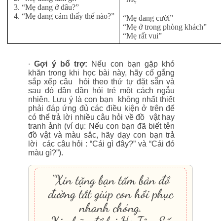
3. “Mẹ đang ở đâu?”
4. “Mẹ đang cảm thấy thế nào?”
“Mẹ đang cười”
“Mẹ ở trong phòng khách”
“Mẹ rất vui”
∙
Gợi ý bổ trợ:
Nếu con bạn gặp khó
khăn trong khi học bài này, hãy cố gắng
sắp xếp câu hỏi theo thứ tự đặt sẵn và
sau đó dần dần hỏi trẻ một cách ngẫu
nhiên. Lưu ý là con bạn không nhất thiết
phải đáp ứng đủ các điều kiện ở trên để
có thể trả lời nhiều câu hỏi về đồ vật hay
tranh ảnh (ví dụ: Nếu con bạn đã biết tên
đồ vật và màu sắc, hãy dạy con bạn trả
lời các câu hỏi : “Cái gì đây?” và “Cái đó
màu gì?”).
"Xin tặng bạn tấm bản đồ
đường tắt giúp con hồi phục
nhanh chóng.