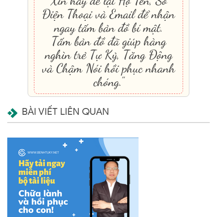
Xin hãy để lại Họ Tên, Số
Điện Thoại và Email để nhận
ngay tấm bản đồ bí mật.
Tấm bản đồ đã giúp hàng
nghìn trẻ Tự Kỷ, Tăng Động
và Chậm Nói hồi phục nhanh
chóng."
BÀI VIẾT LIÊN QUAN