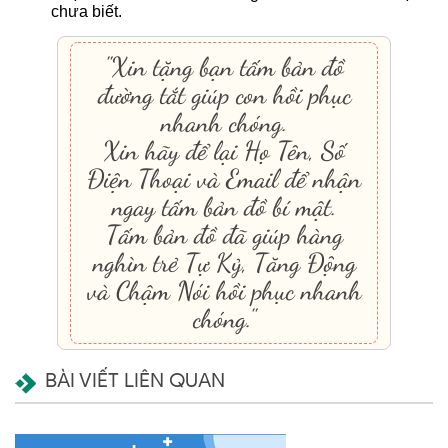
chưa biết.
"Xin tặng bạn tấm bản đồ
đường tắt giúp con hồi phục
nhanh chóng.
Xin hãy để lại Họ Tên, Số
Điện Thoại và Email để nhận
ngay tấm bản đồ bí mật.
Tấm bản đồ đã giúp hàng
nghìn trẻ Tự Kỷ, Tăng Động
và Chậm Nói hồi phục nhanh
chóng."
BÀI VIẾT LIÊN QUAN