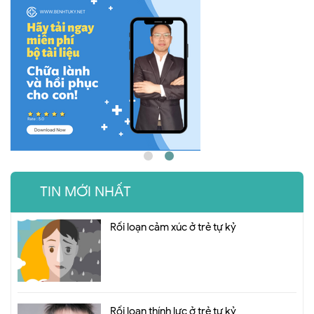
TIN MỚI NHẤT
Rối loạn cảm xúc ở trẻ tự kỷ
Rối loạn thính lực ở trẻ tự kỷ