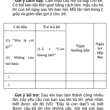
∙
Gợi ý cách dạy:
Làm mẫu câu hỏi và đáp cho trẻ.
Có thể kéo dài thời gian bằng cách làm mẫu câu trả
lời của trẻ ngay sau khi bạn nói. Mỗi lần làm trong 2
giây và giảm dần gợi ý cho trẻ.
Chỉ dẫn
Trẻ trả lời
(1) “Đây là cái
Ngày
Ngày
gì?”
trẻ
(1-2 ) “Con
hướng dẫn
tiếp
không biết”
thu
(2) Những câu
hỏi khác
1.
2.
∙
Gợi ý bổ trợ:
Sau khi bạn làm thành công nhiều
lần, hãy yêu cầu con bạn sau khi trả lời phải nhận
biết được vật đó (VD: “Đây là con dao”) và biết
được câu trả lời cho những câu hỏi mà con bạn