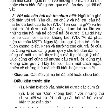
bạn một cách ngẫu nhiên về những thứ mà trẻ đã biết
hoặc chưa biết. Đồng thời qua mỗi lần dạy lại đổi đồ
vật.
2. Với các câu hỏi mà trẻ chưa biết:
Ngồi trên ghế
đối diện với trẻ. Yêu cầu trẻ chú ý và hỏi trẻ câu hỏi
mà trẻ đã biết câu trả lời (VD: “Tên con là gì?”) và trẻ
phải trả lời được câu hỏi này. Làm lại ba lần với
những câu hỏi mà trẻ có thể trả lời được. Sau đó hãy
hỏi trẻ câu hỏi mà trẻ không biết (VD: “Ai đã phát
hiện ra châu Mỹ?”). Ngay lập tức gợi ý cho trẻ trả lời:
“Con không biết”. Khen và thưởng cho câu trả lời của
trẻ. Càng về sau càng giảm gợi ý cho trẻ, dần dần chỉ
củng cố mỗi khi trẻ thực hiện mà ít phải gợi ý nhất.
Cuối cùng chỉ củng cố những câu trẻ trả lời đúng mà
không cần gợi ý. Hãy hỏi con bạn một cách ngẫu
nhiên về những thứ mà trẻ đã biết hoặc chưa biết.
∙
Giáo cụ:
Các đồ vật mà trẻ đã biết hoặc chưa biết.
∙
Điều kiện trước tiên:
(1). Nhận biết đồ vật, nhắc lại được các cụm từ
(2). Biết nói “Con không biết ” với những thứ
chưa biết và trả lời những câu hỏi xã hội và về
kiến thức giản đơn.