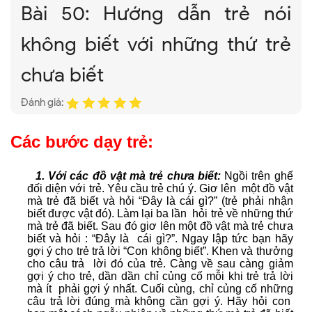
Bài 50: Hướng dẫn trẻ nói
không biết với những thứ trẻ
chưa biết
Đánh giá:
Các bước dạy trẻ:
1. Với các đồ vật mà trẻ chưa biết:
Ngồi trên ghế
đối diện với trẻ. Yêu cầu trẻ chú ý. Giơ lên một đồ vật
mà trẻ đã biết và hỏi “Đây là cái gì?” (trẻ phải nhận
biết được vật đó). Làm lại ba lần hỏi trẻ về những thứ
mà trẻ đã biết. Sau đó giơ lên một đồ vật mà trẻ chưa
biết và hỏi : “Đây là cái gì?”. Ngay lập tức bạn hãy
gợi ý cho trẻ trả lời “Con không biết”. Khen và thưởng
cho câu trả lời đó của trẻ. Càng về sau càng giảm
gợi ý cho trẻ, dần dần chỉ củng cố mỗi khi trẻ trả lời
mà ít phải gợi ý nhất. Cuối cùng, chỉ củng cố những
câu trả lời đúng mà không cần gợi ý. Hãy hỏi con